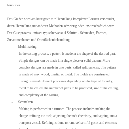
foundries.
Das Gießen wird am häufigsten zur Herstellung komplexer Formen verwendet,
deren Herstellung mit anderen Methoden schwierig oder unwirtschaftlich wäre.
Der Gussprozess umfasst typischerweise 4 Schritte - Schneiden, Formen,
Zusammenbauen und Oberflächenbehandlung.
-
Mold making
In the casting process, a pattern is made in the shape of the desired part.
Simple designs can be made in a single piece or solid pattern. More
complex designs are made in two parts, called split patterns. The pattern
is made of wax, wood, plastic, or metal. The molds are constructed
through several different processes depending on the type of foundry,
metal to be casted, the number of parts to be produced, size of the casting,
and complexity of the casting.
-
Schmelzen
Melting is performed in a furnace. The process includes melting the
charge, refining the melt, adjusting the melt chemistry, and tapping into a
transport vessel. Refining is done to remove harmful gases and elements