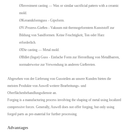
Ø
Investment casting — Wax or similar sacrificial pattern with a ceramic
mold.
Ø
Keramikformguss - Gipsform.
Ø
V-Prozess-Gießen - Vakuum mit thermogeformtem Kunststoff zur
Bildung von Sandformen. Keine Feuchtigkeit, Ton oder Harz
erforderlich.
Ø
Die casting — Metal mold.
Ø
Billet (Ingot) Guss - Einfache Form zur Herstellung von Metallbarren,
normalerweise zur Verwendung in anderen Gießereien.
Abgesehen von der Lieferung von Gussteilen an unsere Kunden bieten die
meisten Produkte von Auwell weitere Bearbeitungs- und
Oberflächenbehandlungsdienste an.
Forging is a manufacturing process involving the shaping of metal using localized
compressive forces. Generally, Auwell does not offer forging, but only using
forged parts as pre-material for further processing.
Advantages