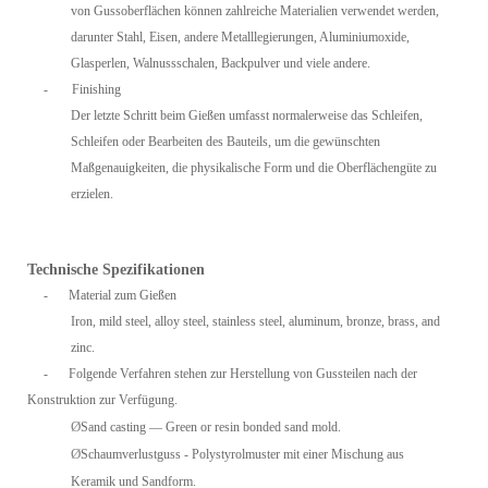
von Gussoberflächen können zahlreiche Materialien verwendet werden,
darunter Stahl, Eisen, andere Metalllegierungen, Aluminiumoxide,
Glasperlen, Walnussschalen, Backpulver und viele andere.
-
Finishing
Der letzte Schritt beim Gießen umfasst normalerweise das Schleifen,
Schleifen oder Bearbeiten des Bauteils, um die gewünschten
Maßgenauigkeiten, die physikalische Form und die Oberflächengüte zu
erzielen.
Technische Spezifikationen
-
Material zum Gießen
Iron, mild steel, alloy steel, stainless steel, aluminum, bronze, brass, and
zinc.
-
Folgende Verfahren stehen zur Herstellung von Gussteilen nach der
Konstruktion zur Verfügung.
Ø
Sand casting — Green or resin bonded sand mold.
Ø
Schaumverlustguss - Polystyrolmuster mit einer Mischung aus
Keramik und Sandform.