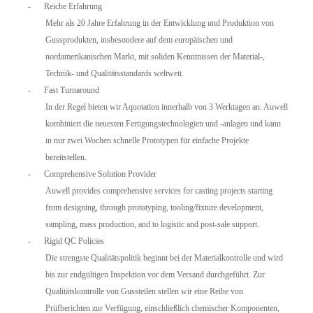
-
Reiche Erfahrung
Mehr als 20 Jahre Erfahrung in der Entwicklung und Produktion von
Gussprodukten, insbesondere auf dem europäischen und
nordamerikanischen Markt, mit soliden Kenntnissen der Material-,
Technik- und Qualitätsstandards weltweit.
-
Fast Turnaround
In der Regel bieten wir Aquotation innerhalb von 3 Werktagen an. Auwell
kombiniert die neuesten Fertigungstechnologien und -anlagen und kann
in nur zwei Wochen schnelle Prototypen für einfache Projekte
bereitstellen.
-
Comprehensive Solution Provider
Auwell provides comprehensive services for casting projects starting
from designing, through prototyping, tooling/fixture development,
sampling, mass production, and to logistic and post-sale support.
-
Rigid QC Policies
Die strengste Qualitätspolitik beginnt bei der Materialkontrolle und wird
bis zur endgültigen Inspektion vor dem Versand durchgeführt. Zur
Qualitätskontrolle von Gussteilen stellen wir eine Reihe von
Prüfberichten zur Verfügung, einschließlich chemischer Komponenten,