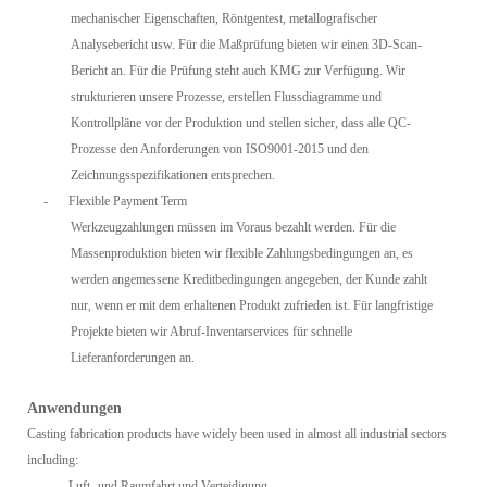
mechanischer Eigenschaften, Röntgentest, metallografischer
Analysebericht usw. Für die Maßprüfung bieten wir einen 3D-Scan-
Bericht an. Für die Prüfung steht auch KMG zur Verfügung. Wir
strukturieren unsere Prozesse, erstellen Flussdiagramme und
Kontrollpläne vor der Produktion und stellen sicher, dass alle QC-
Prozesse den Anforderungen von ISO9001-2015 und den
Zeichnungsspezifikationen entsprechen.
-
Flexible Payment Term
Werkzeugzahlungen müssen im Voraus bezahlt werden. Für die
Massenproduktion bieten wir flexible Zahlungsbedingungen an, es
werden angemessene Kreditbedingungen angegeben, der Kunde zahlt
nur, wenn er mit dem erhaltenen Produkt zufrieden ist. Für langfristige
Projekte bieten wir Abruf-Inventarservices für schnelle
Lieferanforderungen an.
Anwendungen
Casting fabrication products have widely been used in almost all industrial sectors
including:
-
Luft- und Raumfahrt und Verteidigung