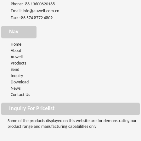
Phone:
+86 13600620168
Email:
info@auwell.com.cn
Fax: +86 574 8772 4809
Nav
Home
About
Auwell
Products
Send
Inquiry
Download
News
Contact Us
Inquiry For Pricelist
Some of the products displayed on this website are for demonstrating our
product range and manufacturing capabilities only