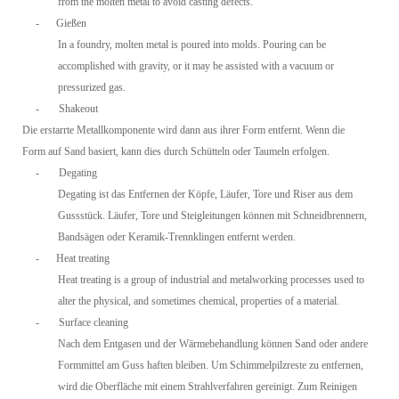
from the molten metal to avoid casting defects.
-
Gießen
In a foundry, molten metal is poured into molds. Pouring can be
accomplished with gravity, or it may be assisted with a vacuum or
pressurized gas.
-
Shakeout
Die erstarrte Metallkomponente wird dann aus ihrer Form entfernt. Wenn die
Form auf Sand basiert, kann dies durch Schütteln oder Taumeln erfolgen.
-
Degating
Degating ist das Entfernen der Köpfe, Läufer, Tore und Riser aus dem
Gussstück. Läufer, Tore und Steigleitungen können mit Schneidbrennern,
Bandsägen oder Keramik-Trennklingen entfernt werden.
-
Heat treating
Heat treating is a group of industrial and metalworking processes used to
alter the physical, and sometimes chemical, properties of a material.
-
Surface cleaning
Nach dem Entgasen und der Wärmebehandlung können Sand oder andere
Formmittel am Guss haften bleiben. Um Schimmelpilzreste zu entfernen,
wird die Oberfläche mit einem Strahlverfahren gereinigt. Zum Reinigen