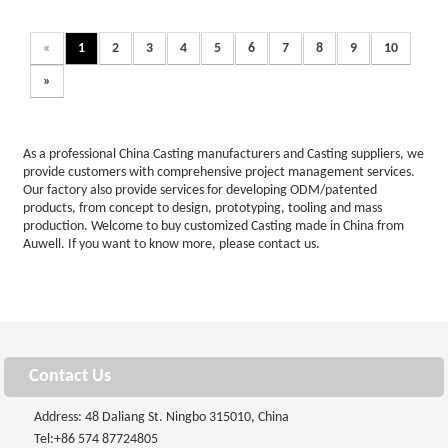
«
1
2
3
4
5
6
7
8
9
10
»
As a professional China Casting manufacturers and Casting suppliers, we
provide customers with comprehensive project management services.
Our factory also provide services for developing ODM/patented
products, from concept to design, prototyping, tooling and mass
production. Welcome to buy customized Casting made in China from
Auwell. If you want to know more, please contact us.
Contact Us
Address: 48 Daliang St. Ningbo 315010, China
Tel:
+86 574 87724805